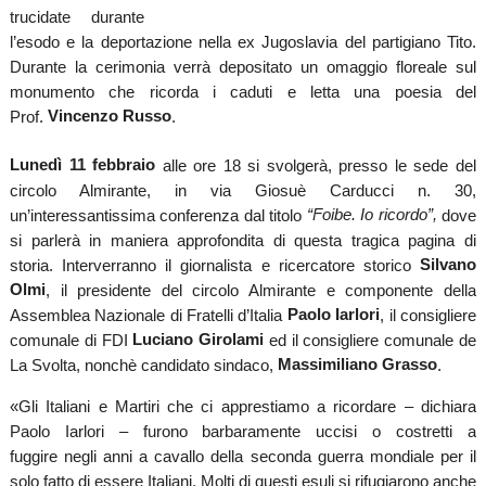
trucidate durante
l’esodo e la deportazione nella ex Jugoslavia del partigiano Tito.
Durante la cerimonia verrà depositato un omaggio floreale sul
monumento che ricorda i caduti e letta una poesia del
Vincenzo Russo
Prof.
.
Lunedì 11 febbraio
alle ore 18 si svolgerà, presso le sede del
circolo Almirante, in via Giosuè Carducci n. 30,
“Foibe. Io ricordo”,
un’interessantissima conferenza dal titolo
dove
si parlerà in maniera approfondita di questa tragica pagina di
Silvano
storia. Interverranno il giornalista e ricercatore storico
Olmi
, il presidente del circolo Almirante e componente della
Paolo Iarlori
Assemblea Nazionale di Fratelli d’Italia
, il consigliere
Luciano Girolami
comunale di FDI
ed il consigliere comunale de
Massimiliano Grasso
La Svolta, nonchè candidato sindaco,
.
«Gli Italiani e Martiri che ci apprestiamo a ricordare – dichiara
Paolo Iarlori – furono barbaramente uccisi o costretti a
fuggire negli anni a cavallo della seconda guerra mondiale per il
solo fatto di essere Italiani. Molti di questi esuli si rifugiarono anche