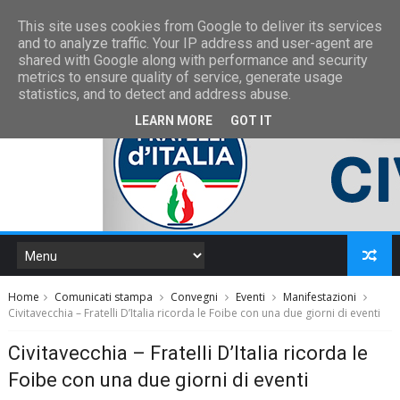
This site uses cookies from Google to deliver its services
and to analyze traffic. Your IP address and user-agent are
shared with Google along with performance and security
metrics to ensure quality of service, generate usage
statistics, and to detect and address abuse.
LEARN MORE
GOT IT
Home
Comunicati stampa
Convegni
Eventi
Manifestazioni
Civitavecchia – Fratelli D’Italia ricorda le Foibe con una due giorni di eventi
Civitavecchia – Fratelli D’Italia ricorda le
Foibe con una due giorni di eventi