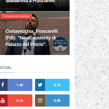
Solidarietà a Frascarelli”
Comunicati stampa
Civitavecchia, Frascarelli
(FdI): "No all'austerity di
Palazzo del Pincio".
SOCIAL
1,4k
0,7k
0,1k
0,8k