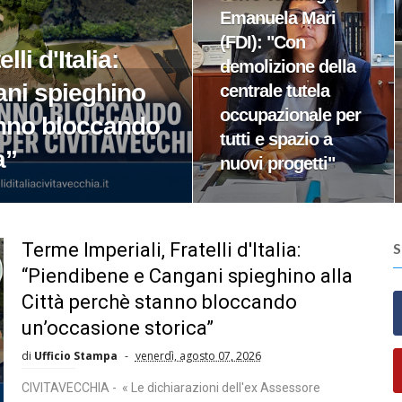
Emanuela Mari
(FDI): "Con
li d'Italia:
demolizione della
ni spieghino
centrale tutela
occupazionale per
anno bloccando
tutti e spazio a
a”
nuovi progetti"
Terme Imperiali, Fratelli d'Italia:
“Piendibene e Cangani spieghino alla
Città perchè stanno bloccando
un’occasione storica”
di
Ufficio Stampa
venerdì, agosto 07, 2026
CIVITAVECCHIA - « Le dichiarazioni dell'ex Assessore