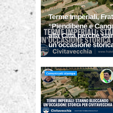
Terme Imperiali, Fratel
“Piendibene e Canga
alla Città perchè st
un’occasione storic
Comunicati stampa