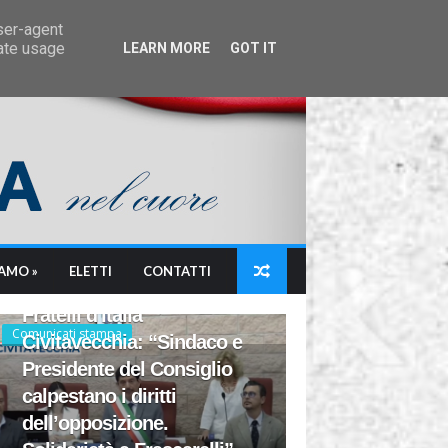
user-agent
rate usage
LEARN MORE
GOT IT
IAMO »
ELETTI
CONTATTI
Fratelli d'Italia
Comunicati stampa
Civitavecchia: “Sindaco e
Presidente del Consiglio
calpestano i diritti
dell’opposizione.