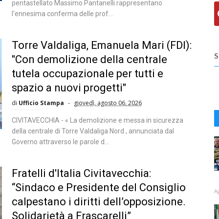
pentastellato Massimo Pantanelli rappresentano
l'ennesima conferma delle prof...
Torre Valdaliga, Emanuela Mari (FDI):
S
"Con demolizione della centrale
tutela occupazionale per tutti e
spazio a nuovi progetti"
di
Ufficio Stampa
giovedì, agosto 06, 2026
CIVITAVECCHIA - « La demolizione e messa in sicurezza
della centrale di Torre Valdaliga Nord , annunciata dal
Governo attraverso le parole d...
Fratelli d'Italia Civitavecchia:
“Sindaco e Presidente del Consiglio
A
calpestano i diritti dell’opposizione.
Solidarietà a Frascarelli”