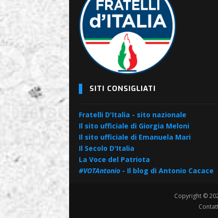
SITI CONSIGLIATI
Fratelli D'Italia - sito nazionale
Il sito ufficiale di Giorgia Meloni
Il sito ufficiale di Emanuela Mari
Il Secolo D'Italia
La Voce del Patriota
#VOTAntonio
- Il blog di Antonio Cacace
Copyright © 2
Contatt