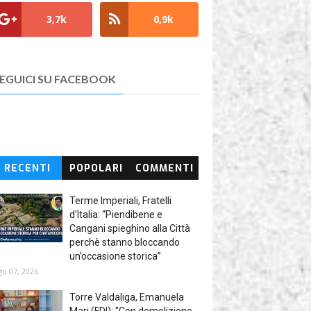
3,7k
0,9k
EGUICI SU FACEBOOK
RECENTI
POPOLARI
COMMENTI
Terme Imperiali, Fratelli
d'Italia: “Piendibene e
Cangani spieghino alla Città
perchè stanno bloccando
un’occasione storica”
gu 07, 2026
Torre Valdaliga, Emanuela
Mari (FDI): "Con demolizione