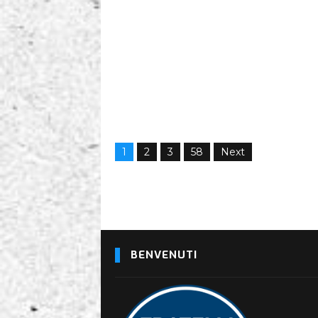
1
2
3
58
Next
BENVENUTI