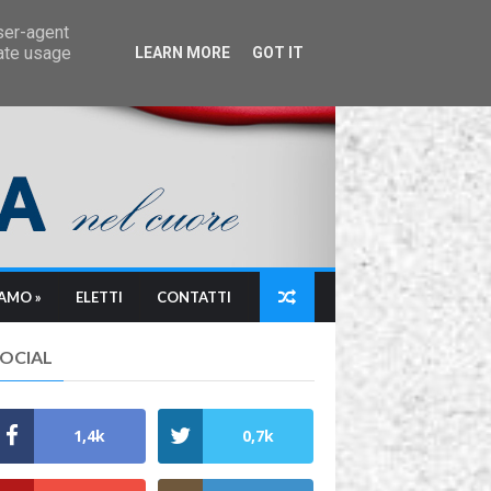
user-agent
rate usage
LEARN MORE
GOT IT
IAMO »
ELETTI
CONTATTI
SOCIAL
1,4k
0,7k