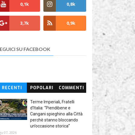
0,1k
0,8k
3,7k
0,9k
EGUICI SU FACEBOOK
RECENTI
POPOLARI
COMMENTI
Terme Imperiali, Fratelli
d'Italia: “Piendibene e
Cangani spieghino alla Città
perchè stanno bloccando
un’occasione storica”
gu 07, 2026