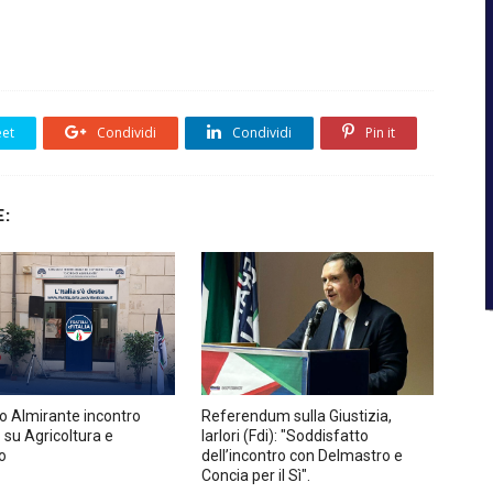
et
Condividi
Condividi
Pin it
:
lo Almirante incontro
Referendum sulla Giustizia,
 su Agricoltura e
Iarlori (Fdi): "Soddisfatto
io
dell’incontro con Delmastro e
Concia per il Sì".