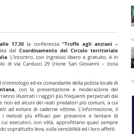
A
lle 17.30
la conferenza
“Truffe agli anziani –
zata dal
Coordinamento del Circolo territoriale
alia
. L’incontro, con ingresso libero e gratuito, è in
lo di via Carducci 29 (rione San Giovanni – zona
A
 criminologo ed ex comandante della polizia locale di
ntana
, con la presentazione e moderazione del
rranno illustrati i raggiri più frequenti perpetrati dai
 e non ed alcuni dei reati predatori più comuni, a cui
tti ad evitare di caderne vittime. L’informazione, il
i metodi più efficaci per prevenire e tentare di
 cui esecutori, con viltà, approfittano quasi sempre
do soprattutto leva, sulla sensibilità ed i loro affetti.