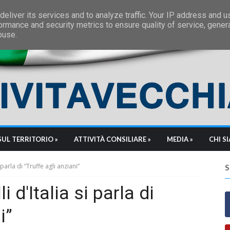
eliver its services and to analyze traffic. Your IP address and 
ormance and security metrics to ensure quality of service, gene
buse.
SUL TERRITORIO »
ATTIVITÀ CONSILIARE »
MEDIA »
CHI S
i parla di “Truffe agli anziani”
i d'Italia si parla di
i”