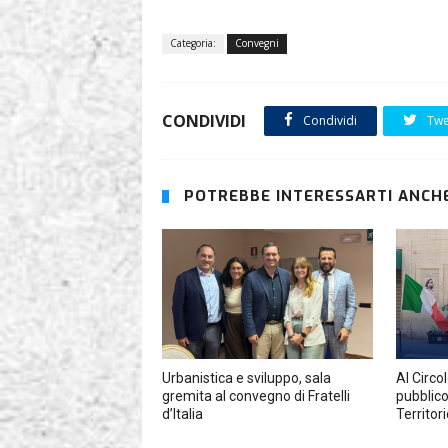
Categoria:
Convegni
CONDIVIDI
Condividi
Twe
POTREBBE INTERESSARTI ANCHE
Urbanistica e sviluppo, sala
Al Circo
gremita al convegno di Fratelli
pubblico
d’Italia
Territor