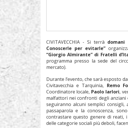
CIVITAVECCHIA - Si terrà
domani a
Conoscerle per evitarle”
organiz
“Giorgio Almirante” di Fratelli d’It
programma presso la sede del circo
mercato).
Durante l’evento, che sarà esposto dal
Civitavecchia e Tarquinia,
Remo Fo
Coordinatore locale,
Paolo Iarlori
, ve
malfattori nei confronti degli anziani
seguiranno alcuni semplici consigli, a
passaparola e la conoscenza, sono 
contrastare questo genere di reati, i
delle categorie sociali più deboli, facen