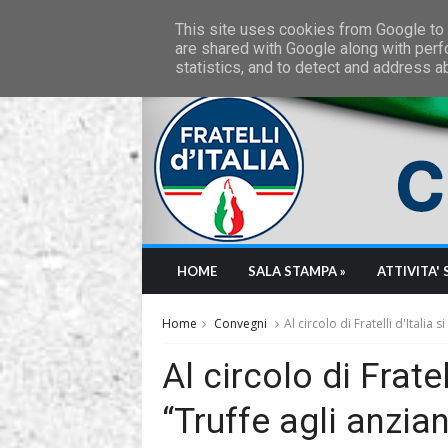
Monday, August 10 2026
This site uses cookies from Google to d
are shared with Google along with perf
statistics, and to detect and address a
HOME
SALA STAMPA »
ATTIVITA' 
Home
Convegni
Al circolo di Fratelli d'Italia s
Al circolo di Fratell
“Truffe agli anzian