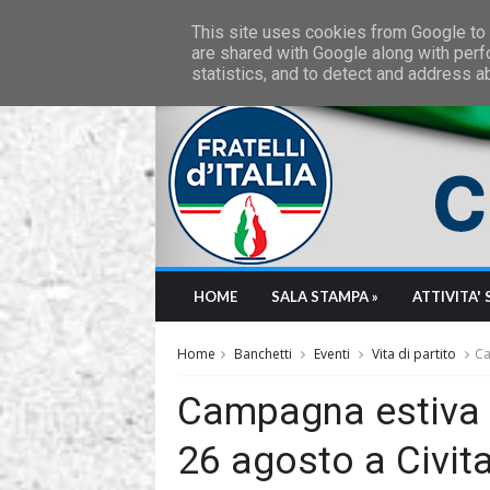
Thursday, August 6 2026
This site uses cookies from Google to d
are shared with Google along with perf
statistics, and to detect and address a
HOME
SALA STAMPA »
ATTIVITA' 
Home
Banchetti
Eventi
Vita di partito
Ca
Campagna estiva di
26 agosto a Civit