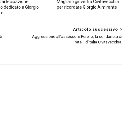
partecipazione
Magliaro giovedì a Civitavecchia
to dedicato a Giorgio
per ricordare Giorgio Almirante
te
Articolo successivo
di
Aggressione all’assessore Perello, la solidarietà di
Fratelli d'Italia Civitavecchia.