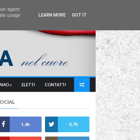
user-agent
rate usage
LEARN MORE
GOT IT
IAMO »
ELETTI
CONTATTI
SOCIAL
1,4k
0,7k