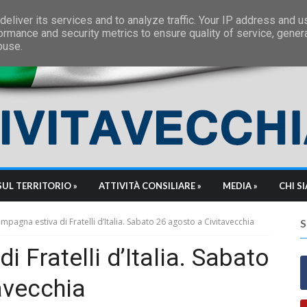
eliver its services and to analyze traffic. Your IP address and 
ormance and security metrics to ensure quality of service, gene
buse.
SUL TERRITORIO »
ATTIVITÀ CONSILIARE »
MEDIA »
CHI S
mpagna estiva di Fratelli d’Italia. Sabato 26 agosto a Civitavecchia
 Fratelli d’Italia. Sabato
avecchia