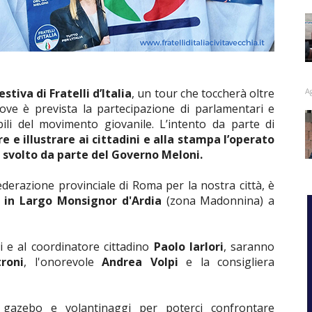
A
stiva di
Fratelli d’Italia
, un tour che toccherà oltre
, dove è prevista la partecipazione di parlamentari e
bili del movimento giovanile. L’intento da parte di
e e illustrare ai cittadini e alla stampa l’operato
o svolto da parte del Governo Meloni.
erazione provinciale di Roma per la nostra città, è
0 in Largo Monsignor d'Ardia
(zona Madonnina) a
ali e al coordinatore cittadino
Paolo Iarlori
, saranno
roni
, l'onorevole
Andrea Volpi
e la consigliera
i gazebo e volantinaggi per poterci confrontare