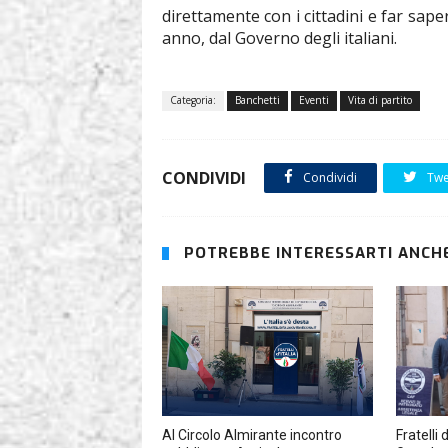
direttamente con i cittadini e far sap
anno, dal Governo degli italiani.
Categoria:
Banchetti
Eventi
Vita di partito
CONDIVIDI
Condividi
Twe
POTREBBE INTERESSARTI ANCHE
Al Circolo Almirante incontro
Fratelli 