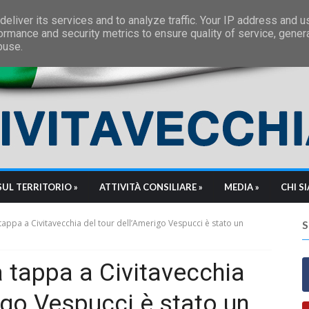
eliver its services and to analyze traffic. Your IP address and 
ormance and security metrics to ensure quality of service, gene
buse.
SUL TERRITORIO »
ATTIVITÀ CONSILIARE »
MEDIA »
CHI S
La tappa a Civitavecchia del tour dell’Amerigo Vespucci è stato un
“La tappa a Civitavecchia
igo Vespucci è stato un