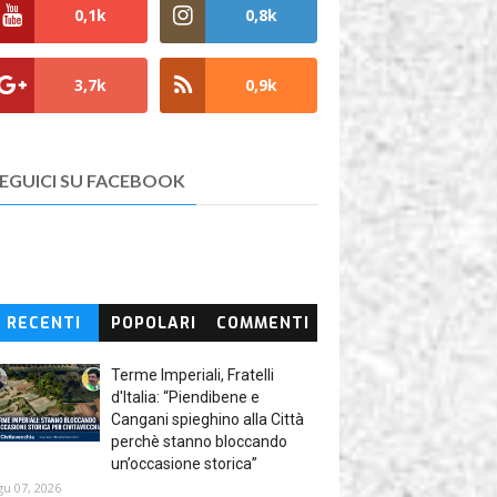
0,1k
0,8k
3,7k
0,9k
EGUICI SU FACEBOOK
RECENTI
POPOLARI
COMMENTI
Terme Imperiali, Fratelli
d'Italia: “Piendibene e
Cangani spieghino alla Città
perchè stanno bloccando
un’occasione storica”
gu 07, 2026