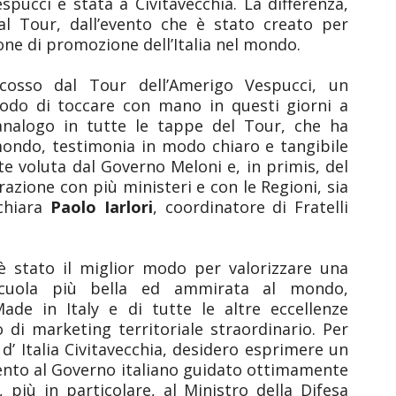
spucci è stata a Civitavecchia. La differenza,
al Tour, dall’evento che è stato creato per
ione di promozione dell’Italia nel mondo.
scosso dal Tour dell’Amerigo Vespucci, un
do di toccare con mano in questi giorni a
analogo in tutte le tappe del Tour, che ha
 mondo, testimonia in modo chiaro e tangibile
e voluta dal Governo Meloni e, in primis, del
razione con più ministeri e con le Regioni, sia
chiara
Paolo Iarlori
, coordinatore di Fratelli
è stato il miglior modo per valorizzare una
 scuola più bella ed ammirata al mondo,
ade in Italy e di tutte le altre eccellenze
o di marketing territoriale straordinario. Per
d’ Italia Civitavecchia, desidero esprimere un
ento al Governo italiano guidato ottimamente
 più in particolare, al Ministro della Difesa