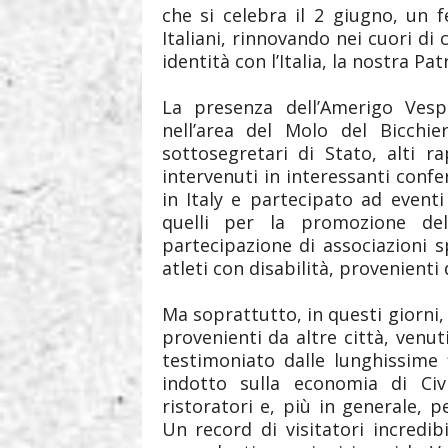
che si celebra il 2 giugno, un f
Italiani, rinnovando nei cuori di
identità con l’Italia, la nostra Patr
La presenza dell’Amerigo Vespuc
nell’area del Molo del Bicchie
sottosegretari di Stato, alti r
intervenuti in interessanti confe
in Italy e partecipato ad eventi
quelli per la promozione dell
partecipazione di associazioni
atleti con disabilità, provenienti d
Ma soprattutto, in questi giorni, 
provenienti da altre città, venu
testimoniato dalle lunghissime f
indotto sulla economia di Civ
ristoratori e, più in generale, p
Un record di visitatori incredi