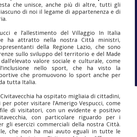
esta che unisce, anche più di altre, tutti gli
 ciascuno di noi il legame di appartenenza e di
ia.
ci e l’allestimento del Villaggio In Italia
re ha attratto nella nostra Città ministri,
appresentanti della Regione Lazio, che sono
renze sullo sviluppo del territorio e del Made
 dall’elevato valore sociale e culturale, come
’inclusione nello sport, che ha visto la
 sportive che promuovono lo sport anche per
a tutta Italia.
Civitavecchia ha ospitato migliaia di cittadini,
ti per poter visitare l’Amerigo Vespucci, come
ile di visitatori, con un evidente e positivo
itavecchia, con particolare riguardo per i
er gli esercizi commerciali della nostra Città.
bile, che non ha mai avuto eguali in tutte le