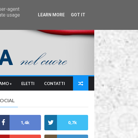
user-agent
rate usage
LEARN MORE
GOT IT
IAMO »
ELETTI
CONTATTI
SOCIAL
1,4k
0,7k