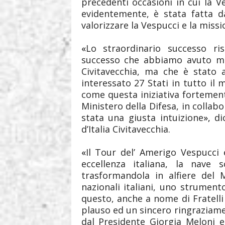
precedenti occasioni in cui la Ve
evidentemente, è stata fatta d
valorizzare la Vespucci e la miss
«
Lo straordinario successo ri
successo che abbiamo avuto mo
Civitavecchia, ma che è stato 
interessato 27 Stati in tutto il
come questa iniziativa fortement
Ministero della Difesa, in collabo
stata una giusta intuizione
»,
di
d’Italia Civitavecchia.
«
Il Tour del’ Amerigo Vespucci 
eccellenza italiana, la nave
trasformandola in alfiere del M
nazionali italiani, uno strument
questo, anche a nome di Fratelli 
plauso ed un sincero ringraziam
dal Presidente Giorgia Meloni e,