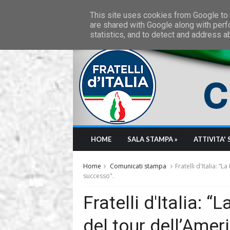
Friday, August 7 2026
This site uses cookies from Google to d
are shared with Google along with perf
statistics, and to detect and address a
HOME
SALA STAMPA »
ATTIVITA' 
Home
Comunicati stampa
Fratelli d'Italia: “
successo".
Fratelli d'Italia: 
del tour dell’Amer