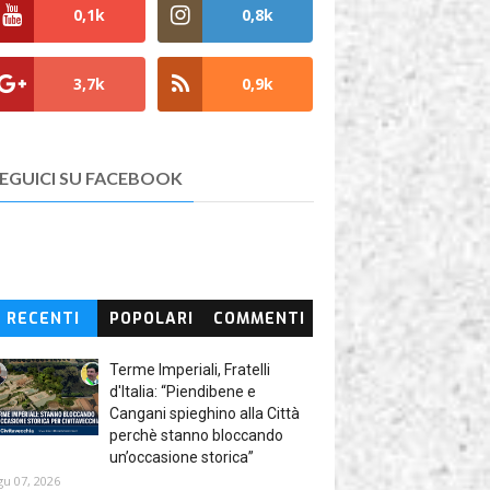
0,1k
0,8k
3,7k
0,9k
EGUICI SU FACEBOOK
RECENTI
POPOLARI
COMMENTI
Terme Imperiali, Fratelli
d'Italia: “Piendibene e
Cangani spieghino alla Città
perchè stanno bloccando
un’occasione storica”
gu 07, 2026