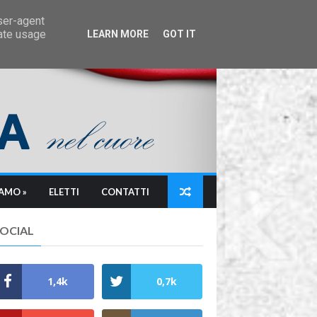
user-agent
rate usage
LEARN MORE
GOT IT
IAMO »
ELETTI
CONTATTI
SOCIAL
1,4k
0,7k