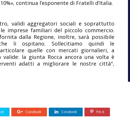
0%», continua l’esponente di Fratelli d’Italia.
ro, validi aggregatori sociali e soprattutto
 le imprese familiari del piccolo commercio
.
ornita dalla Regione, inoltre, sarà possibile
che li ospitano. Sollecitiamo quindi le
rticolare quelle con mercati giornalieri, a
 valide:
la giunta Rocca ancora una volta è
erventi adatti a migliorare le nostre città
",
et
Condividi
Condividi
Pin it