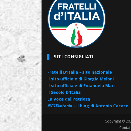
SITI CONSIGLIATI
Fratelli D'Italia - sito nazionale
Il sito ufficiale di Giorgia Meloni
Il sito ufficiale di Emanuela Mari
Il Secolo D'Italia
La Voce del Patriota
#VOTAntonio
- Il blog di Antonio Cacace
Copyright © 2
Contatt