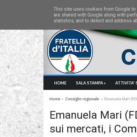
Friday, August 7 2026
This site uses cookies from Google to d
are shared with Google along with perf
statistics, and to detect and address a
HOME
SALA STAMPA »
ATTIVITA' 
Home
Consiglio regionale
Emanuela Mari (FDI)
Emanuela Mari (FD
sui mercati, i Com