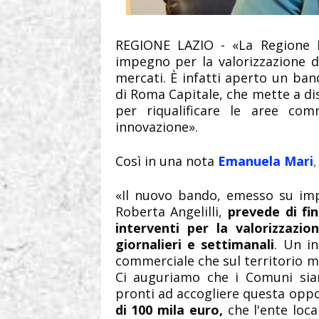
REGIONE LAZIO - «
La Regione 
impegno per la valorizzazione de
mercati.
È infatti aperto un
ban
di Roma Capitale,
che mette a di
per riqualificare le aree com
innovazione
».
Così in una nota
Emanuela Mari
«Il nuovo bando, emesso su imp
Roberta Angelilli,
prevede di fin
interventi per la valorizzazion
giornalieri e settimanali
. Un in
commerciale che sul territorio 
Ci auguriamo che i Comuni sian
pronti ad accogliere questa opp
di 100 mila euro,
che l'ente loc