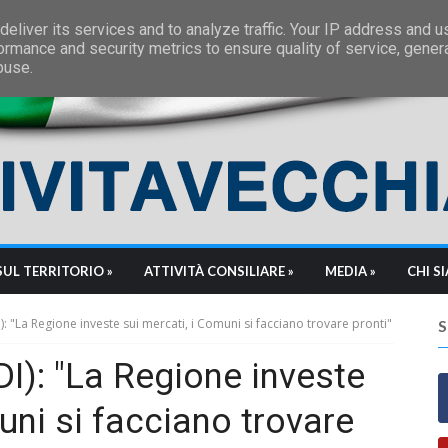
eliver its services and to analyze traffic. Your IP address and 
ormance and security metrics to ensure quality of service, gene
buse.
SUL TERRITORIO »
ATTIVITÀ CONSILIARE »
MEDIA »
CHI S
: "La Regione investe sui mercati, i Comuni si facciano trovare pronti"
I): "La Regione investe
uni si facciano trovare