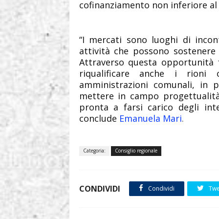
cofinanziamento non inferiore al 1
“
I mercati sono luoghi di incont
attività che possono sostenere
Attraverso questa opportunità f
riqualificare anche i rioni 
amministrazioni comunali, in pa
mettere in campo progettualità
pronta a farsi carico degli int
conclude
Emanuela Mari
.
Categoria:
Consiglio regionale
CONDIVIDI
Condividi
Twe