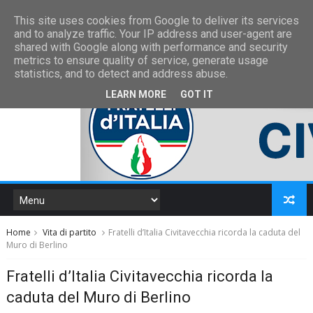
This site uses cookies from Google to deliver its services
and to analyze traffic. Your IP address and user-agent are
shared with Google along with performance and security
metrics to ensure quality of service, generate usage
statistics, and to detect and address abuse.
LEARN MORE
GOT IT
Home
Vita di partito
Fratelli d’Italia Civitavecchia ricorda la caduta del
Muro di Berlino
Fratelli d’Italia Civitavecchia ricorda la
caduta del Muro di Berlino