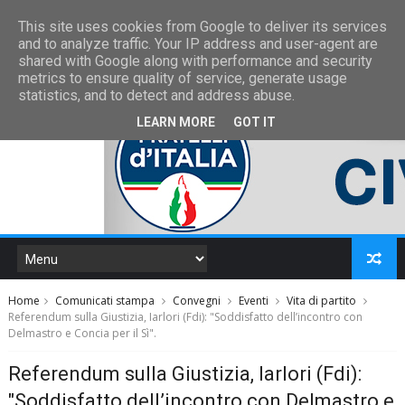
This site uses cookies from Google to deliver its services
and to analyze traffic. Your IP address and user-agent are
shared with Google along with performance and security
metrics to ensure quality of service, generate usage
statistics, and to detect and address abuse.
LEARN MORE
GOT IT
Home
Comunicati stampa
Convegni
Eventi
Vita di partito
Referendum sulla Giustizia, Iarlori (Fdi): "Soddisfatto dell’incontro con
Delmastro e Concia per il Sì".
Referendum sulla Giustizia, Iarlori (Fdi):
"Soddisfatto dell’incontro con Delmastro e