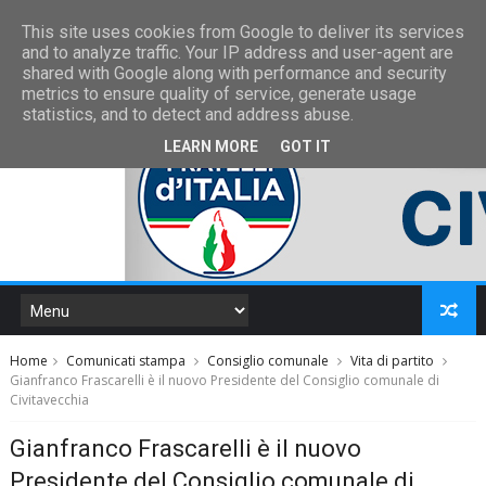
This site uses cookies from Google to deliver its services
and to analyze traffic. Your IP address and user-agent are
shared with Google along with performance and security
metrics to ensure quality of service, generate usage
statistics, and to detect and address abuse.
LEARN MORE
GOT IT
Home
Comunicati stampa
Consiglio comunale
Vita di partito
Gianfranco Frascarelli è il nuovo Presidente del Consiglio comunale di
Civitavecchia
Gianfranco Frascarelli è il nuovo
Presidente del Consiglio comunale di