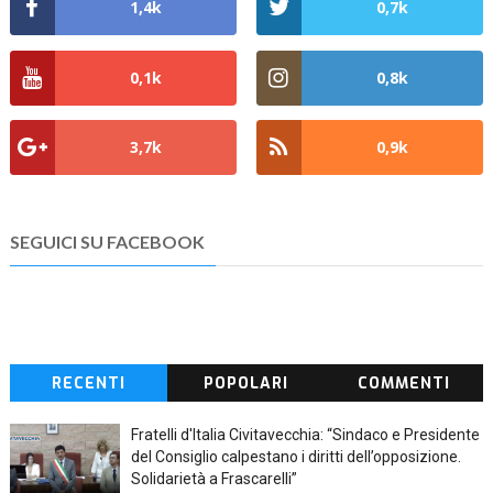
1,4k
0,7k
0,1k
0,8k
3,7k
0,9k
SEGUICI SU FACEBOOK
RECENTI
POPOLARI
COMMENTI
Fratelli d'Italia Civitavecchia: “Sindaco e Presidente
del Consiglio calpestano i diritti dell’opposizione.
Solidarietà a Frascarelli”