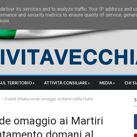
eliver its services and to analyze traffic. Your IP address and 
ormance and security metrics to ensure quality of service, gene
buse.
SUL TERRITORIO »
ATTIVITÀ CONSILIARE »
MEDIA »
CHI S
Fratelli d'Italia rende omaggio ai Martiri delle Foibe.
ende omaggio ai Martiri
untamento domani al