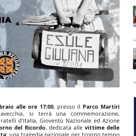
A
A
braio
alle ore 17:00
, presso il
Parco Martiri
avecchia, si terrà una commemorazione,
Fratelli d'Italia, Gioventù Nazionale ed Azione
orno del Ricordo
, dedicata alle
vittime delle
ata
: una tragedia nazionale per troppo tempo