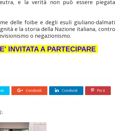
utra, e la verità non può essere piegata
me delle foibe e degli esuli giuliano-dalmati
dignità e la storia della Nazione italiana, contro
revisionismo o negazionismo.
E' INVITATA A PARTECIPARE
et
Condividi
Condividi
Pin it
: