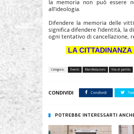
la memoria non può essere ne
all’ideologia.
Difendere la memoria delle vitti
significa difendere l’identità, la 
ogni tentativo di cancellazione, 
LA CITTADINANZA 
Categoria:
Eventi
Manifestazioni
Vita di partito
CONDIVIDI
Condividi
Twe
POTREBBE INTERESSARTI ANCHE