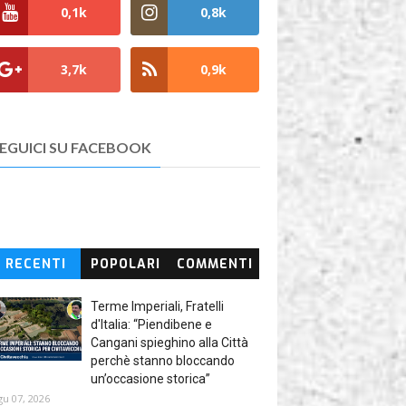
0,1k
0,8k
3,7k
0,9k
EGUICI SU FACEBOOK
RECENTI
POPOLARI
COMMENTI
Terme Imperiali, Fratelli
d'Italia: “Piendibene e
Cangani spieghino alla Città
perchè stanno bloccando
un’occasione storica”
gu 07, 2026