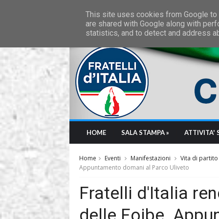
Saturday, August 8 2026
This site uses cookies from Google to d
are shared with Google along with perf
statistics, and to detect and address a
HOME
SALA STAMPA »
ATTIVITA' 
Home
Eventi
Manifestazioni
Vita di partito
Appuntamento domani al Parco Uliveto
Fratelli d'Italia r
delle Foibe. App