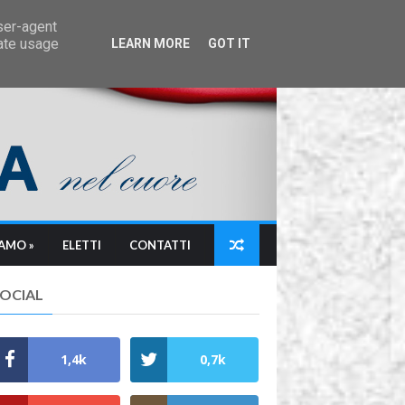
user-agent
rate usage
LEARN MORE
GOT IT
IAMO »
ELETTI
CONTATTI
SOCIAL
1,4k
0,7k