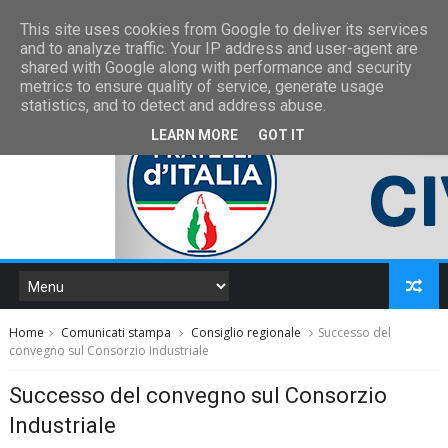
This site uses cookies from Google to deliver its services
and to analyze traffic. Your IP address and user-agent are
shared with Google along with performance and security
metrics to ensure quality of service, generate usage
statistics, and to detect and address abuse.
LEARN MORE
GOT IT
Home
Comunicati stampa
Consiglio regionale
Successo del
convegno sul Consorzio Industriale
Successo del convegno sul Consorzio
Industriale