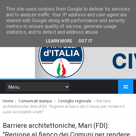
This site uses cookies from Google to deliver its services
and to analyze traffic. Your IP address and user-agent are
shared with Google along with performance and security
metrics to ensure quality of service, generate usage
statistics, and to detect and address abuse.
LEARN MORE
GOT IT
Home
Comunicati stampa
Consiglio regionale
Barriere
architettoniche, Mari (FDI): "Regione al fianco dei Comuni per rendere il
Lazio accessibile a tutti"
Barriere architettoniche, Mari (FDI):
"Regione al fianco dei Comuni per rendere