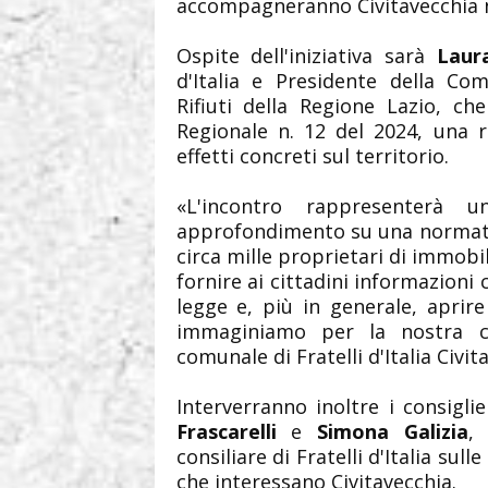
accompagneranno Civitavecchia n
Ospite dell'iniziativa sarà
Laur
d'Italia e Presidente della Com
Rifiuti della Regione Lazio, ch
Regionale n. 12 del 2024, una r
effetti concreti sul territorio.
«L'incontro rappresenterà 
approfondimento su una normati
circa mille proprietari di immobil
fornire ai cittadini informazioni 
legge e, più in generale, aprir
immaginiamo per la nostra c
comunale di Fratelli d'Italia Civit
Interverranno inoltre i consigl
Frascarelli
e
Simona Galizia
,
consiliare di Fratelli d'Italia sull
che interessano Civitavecchia.