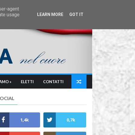
user-agent
rate usage
LEARN MORE
GOT IT
IAMO »
ELETTI
CONTATTI
SOCIAL
1,4k
0,7k