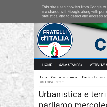
Friday, August 7 2026
This site uses cookies from Google to d
are shared with Google along with perf
statistics, and to detect and address a
HOME
SALA STAMPA »
ATTIVITA' 
Home
Comunicati stampa
Eventi
Urbanisti
l'on. Laura Corrotti
Urbanistica e territ
parliamo mercoled