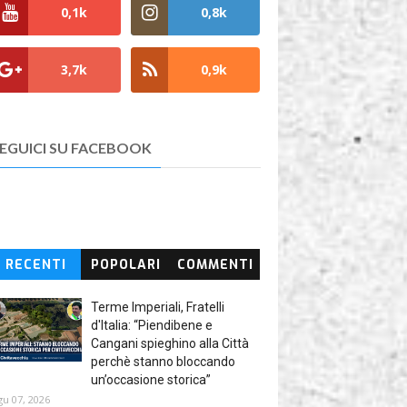
0,1k
0,8k
3,7k
0,9k
EGUICI SU FACEBOOK
RECENTI
POPOLARI
COMMENTI
Terme Imperiali, Fratelli
d'Italia: “Piendibene e
Cangani spieghino alla Città
perchè stanno bloccando
un’occasione storica”
gu 07, 2026