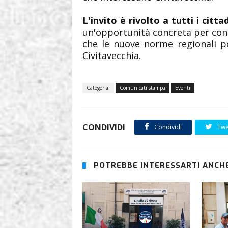
L'invito è rivolto a tutti i cittad
un'opportunità concreta per con
che le nuove norme regionali pos
Civitavecchia.
Categoria:
Comunicati stampa
Eventi
CONDIVIDI
Condividi
Twe
POTREBBE INTERESSARTI ANCHE