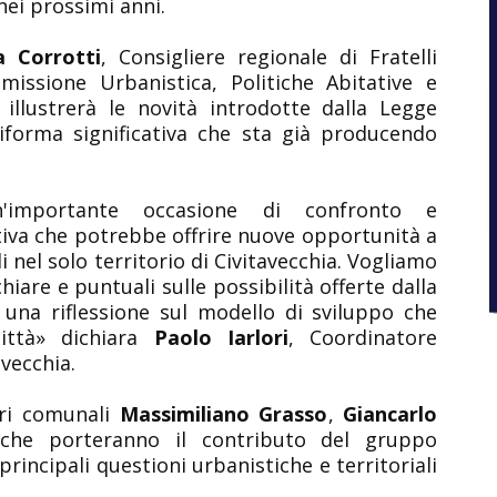
ei prossimi anni.
a Corrotti
, Consigliere regionale di Fratelli
missione Urbanistica, Politiche Abitative e
e illustrerà le novità introdotte dalla Legge
iforma significativa che sta già producendo
un'importante occasione di confronto e
va che potrebbe offrire nuove opportunità a
i nel solo territorio di Civitavecchia. Vogliamo
chiare e puntuali sulle possibilità offerte dalla
e una riflessione sul modello di sviluppo che
ittà» dichiara
Paolo Iarlori
, Coordinatore
avecchia.
ieri comunali
Massimiliano Grasso
,
Giancarlo
 che porteranno il contributo del gruppo
e principali questioni urbanistiche e territoriali