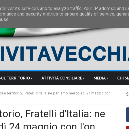
eliver its services and to analyze traffic. Your IP address and 
ormance and security metrics to ensure quality of service, gene
buse.
SUL TERRITORIO »
ATTIVITÀ CONSILIARE »
MEDIA »
CHI S
ca e territorio, Fratelli d'Italia: ne parliamo mercoledì 24 maggio con
orio, Fratelli d'Italia: ne
ì 24 maggio con l'on.